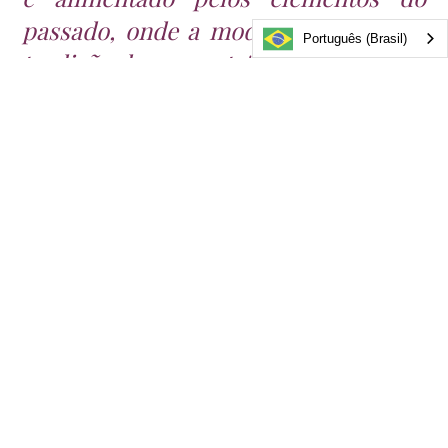
passado, onde a modernidade vive a
Português (Brasil)
tradição do presente",
Christian Lacroix